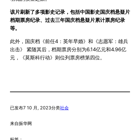
该片刷新了多项影史记录，包括中国影史国庆档悬疑片
档期票房纪录、过去三年国庆档悬疑片累计票房纪录
等。
此外，国庆档《前任4：英年早婚》和《志愿军：雄兵
出击》 紧随其后，档期票房分别为6.14亿元和4.96亿
元，《莫斯科行动》则位列票房榜第四位。
已发布
7 10 月, 2023
分类
社会
来自
振华网
标签：