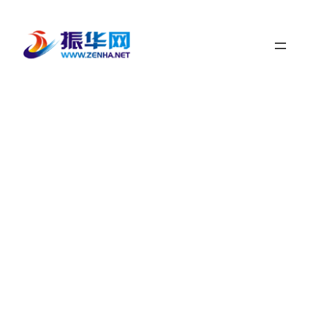
跳
至
内
容