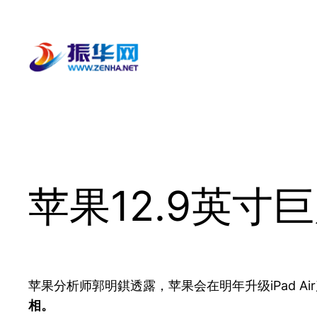
跳
至
内
容
苹果12.9英寸巨
苹果分析师郭明錤透露，苹果会在明年升级iPad Ai
相。