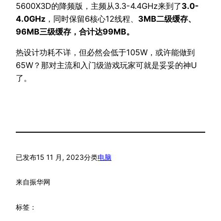
5600X3D的降频版，主频从3.3-4.4GHz来到了
3.0-
4.0GHz
，同时保留6核心12线程、
3MB二级缓存、
96MB三级缓存，合计达99MB。
热设计功耗不详，但必然会低于105W，或许能做到
65W？那对主流和入门级游戏玩家可就是妥妥的神U
了。
已发布
15 11 月, 2023
分类
电脑
来自
振华网
标签：