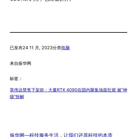
已发布
24 11 月, 2023
分类
电脑
来自
振华网
标签：
英伟达禁售下架前：大量RTX 4090在国内聚集场面壮观 被“神
级”拆解
振华网—科技服务生活，让我们还原科技的本质