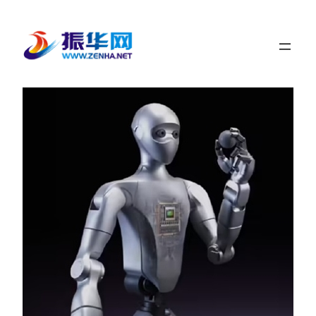
跳
至
内
容