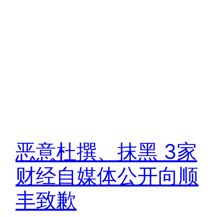
恶意杜撰、抹黑 3家
财经自媒体公开向顺
丰致歉