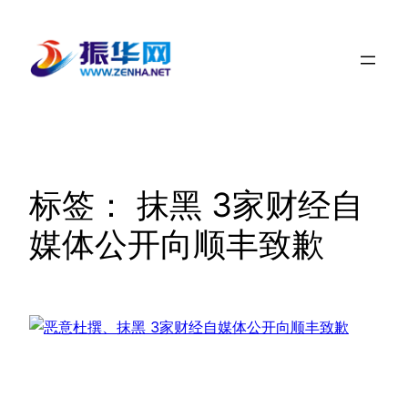
跳
至
内
容
标签：
抹黑 3家财经自
媒体公开向顺丰致歉