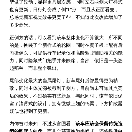
型做了改动，显得更具层次感，同时左右两侧大灯样式
也有更新，日行灯变成了倒“L”形，而且从正面看去，
总感觉新车视觉效果更宽了些，不知道此次改款增加了
多少毫米。
正侧方的话，可以看到该车整体变化不算很大，所不同
的是，换装了全新样式的轮圈，同时在翼子板上配有后
向摄像头，可提供行车记录仪和高阶驾驶辅助相关的能
力，同时隐藏式门把手并未缺席，当然，依旧是一头翘
起那种，而非整个弹出。
尾部变化最大的当属尾灯，新车尾灯后部显得更为精
致，同时主体光源被移到了侧方，目前尚未可知其点亮
后的效果，不过确实有些新意，与此同时，该车依旧保
留了溜背式的设计，拥有微微上翘的鸭翼，下方扩散器
疑似也得到了更新。
内饰暂时未知，不过从官图看，
该车应该会保留传统造
型的圆形方向盘
，而非全部更换为半幅式，还将提供白