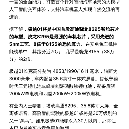
一言的全面能力，打造首个针对智能汽车场景的大模型
人工智能交互体验，支持汽车机器人实现自然交流的再
进阶。
据了解，
极越01将是中国首发高通骁龙8295智舱芯片
的车型。骁龙8295是最强的车机芯片，采用先进的
5nm工艺、8倍于8155的恐怖算力。
在安兔兔车机性
能榜单中，其跑分近70万，几乎是骁龙8155（38万
分）的2倍。
极越01长宽高分别为 4853/1990/1611 毫米，轴距为
3000毫米，车内配备35.6英寸一体式屏幕。搭载宁德
时代三元锂电池或蜂巢能源磷酸铁锂电池，配备后驱
200kW单电机和四驱200kW+200kW双电机。
有业内人士猜测，搭载高通8295、35.6英寸大屏、全
离线语音、高阶智能驾驶的极越01或将是30万级别的
又一“黑马”。如果极越01能够杀入30万以内，那将让
本已内卷的车市竞争更加激烈。