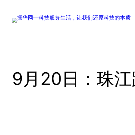
跳
至
内
容
9月20日：珠