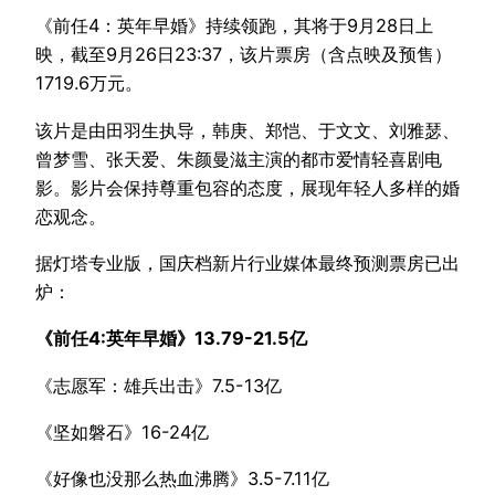
《前任4：英年早婚》持续领跑，其将于9月28日上
映，截至9月26日23:37，该片票房（含点映及预售）
1719.6万元。
该片是由田羽生执导，韩庚、郑恺、于文文、刘雅瑟、
曾梦雪、张天爱、朱颜曼滋主演的都市爱情轻喜剧电
影。影片会保持尊重包容的态度，展现年轻人多样的婚
恋观念。
据灯塔专业版，国庆档新片行业媒体最终预测票房已出
炉：
《前任4:英年早婚》13.79-21.5亿
《志愿军：雄兵出击》7.5-13亿
《坚如磐石》16-24亿
《好像也没那么热血沸腾》3.5-7.11亿