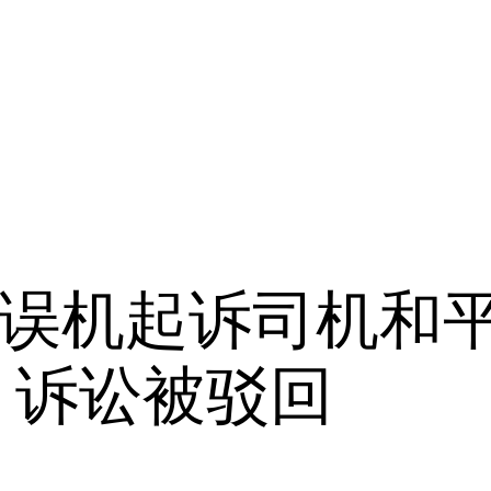
误机起诉司机和平
 诉讼被驳回