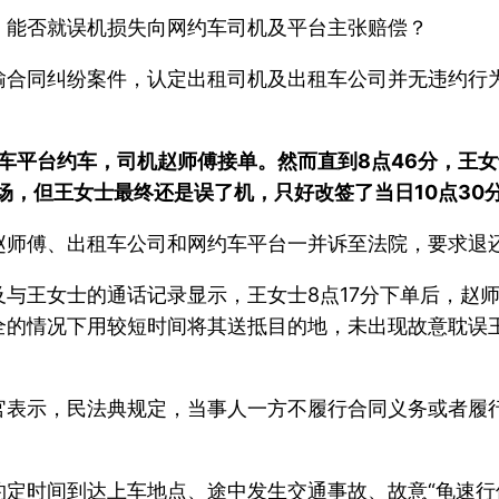
，能否就误机损失向网约车司机及平台主张赔偿？
输合同纠纷案件，认定出租司机及出租车公司并无违约行
网约车平台约车，司机赵师傅接单。然而直到8点46分，
场，但王女士最终还是误了机，只好改签了当日10点30
赵师傅、出租车公司和网约车平台一并诉至法院，要求退
与王女士的通话记录显示，王女士8点17分下单后，赵师
全的情况下用较短时间将其送抵目的地，未出现故意耽误
官表示，民法典规定，当事人一方不履行合同义务或者履
定时间到达上车地点、途中发生交通事故、故意“龟速行