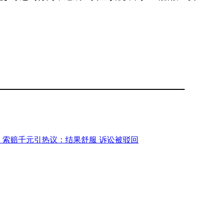
 索赔千元引热议：结果舒服 诉讼被驳回