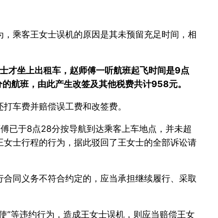
为，乘客王女士误机的原因是其未预留充足时间，相
王女士才坐上出租车，赵师傅一听航班起飞时间是9点
分的航班，由此产生改签及其他税费共计958元。
还打车费并赔偿误工费和改签费。
傅已于8点28分按导航到达乘客上车地点，并未超
王女士行程的行为，据此驳回了王女士的全部诉讼请
行合同义务不符合约定的，应当承担继续履行、采取
使”等违约行为，造成王女士误机，则应当赔偿王女