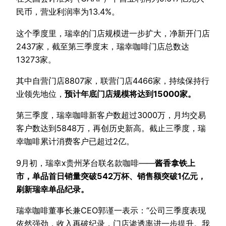
民币，营业利润率为13.4%。
这个季度里，瑞幸的门店规模进一步扩大，净新开门店
2437家，截至第三季度末，瑞幸咖啡门店总数达
13273家。
其中自营门店8807家，联营门店4466家，持续保持行
业领先地位，
预计年底门店规模将达到15000家。
第三季度，瑞幸咖啡新客户数超过3000万，月均交易
客户数达到5848万，再创历史新高。截止三季度，瑞
幸咖啡累计消费客户已超过2亿。
9月初，瑞幸x贵州茅台联名款咖啡——
酱香拿铁上
市，单品首日销量突破542万杯、销售额突破1亿元，
刷新瑞幸单品纪录。
瑞幸咖啡董事长兼CEO郭谨一表示：“公司三季度表现
依然强劲，收入再破纪录，门店渗透率进一步提升。我