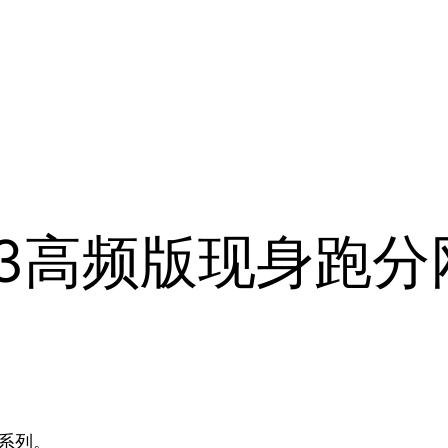
n3高频版现身跑分
4系列。