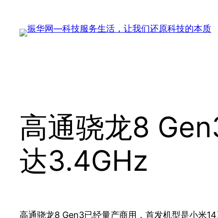
跳
至
内
容
高通骁龙8 Ge
达3.4GHz
高通骁龙8 Gen3已经量产商用，首发机型是小米1