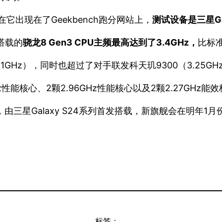
它出现在了Geekbench跑分网站上，
测试设备是三星Gal
a搭载的
骁龙8 Gen3 CPU主频最高达到了3.4GHz，
比标准
3.21GHz），同时也超过了对手联发科天玑9300（3.2
z性能核心、2颗2.96GHz性能核心以及2颗2.27GHz能
三星Galaxy S24系列首发搭载，新旗舰会在明年1
标签：