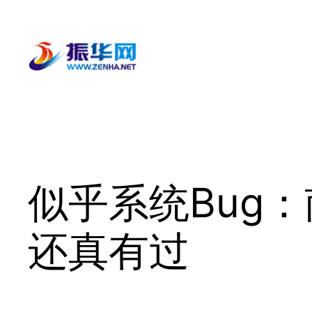
跳
至
内
容
似乎系统Bug
还真有过