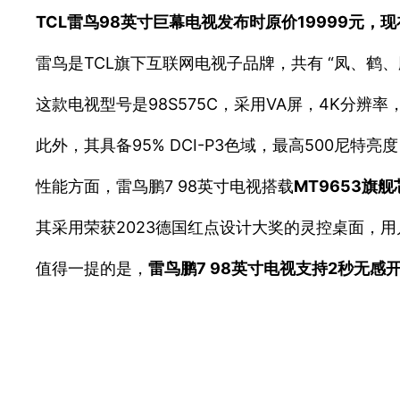
TCL雷鸟98英寸巨幕电视发布时原价19999元，
雷鸟是TCL旗下互联网电视子品牌，共有 “凤、鹤、
这款电视型号是98S575C，采用VA屏，4K分辨率
此外，其具备95% DCI-P3色域，最高500尼特亮
性能方面，雷鸟鹏7 98英寸电视搭载
MT9653旗
其采用荣获2023德国红点设计大奖的灵控桌面，
值得一提的是，
雷鸟鹏7 98英寸电视支持2秒无感