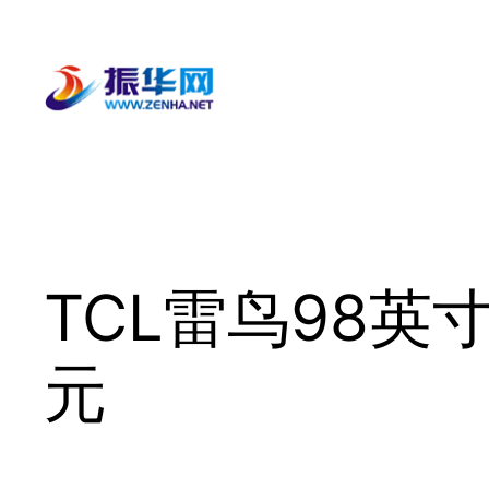
跳
至
内
容
TCL雷鸟98英
元