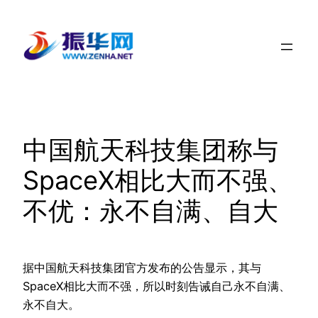
跳
至
内
容
中国航天科技集团称与
SpaceX相比大而不强、
不优：永不自满、自大
据中国航天科技集团官方发布的公告显示，其与
SpaceX相比大而不强，所以时刻告诫自己永不自满、
永不自大。