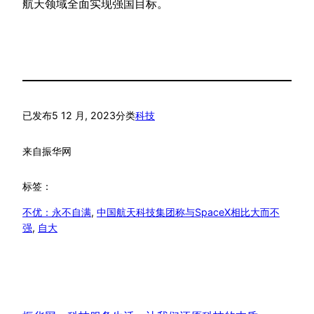
航天领域全面实现强国目标。
已发布
5 12 月, 2023
分类
科技
来自
振华网
标签：
不优：永不自满
, 
中国航天科技集团称与SpaceX相比大而不
强
, 
自大