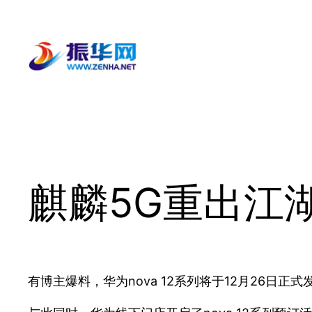
跳
至
内
容
麒麟5G重出江湖
有博主爆料，华为nova 12系列将于12月26日正式