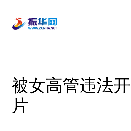
跳
至
内
容
被女高管违法开
片