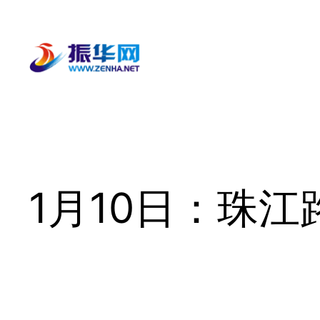
跳
至
内
容
1月10日：珠