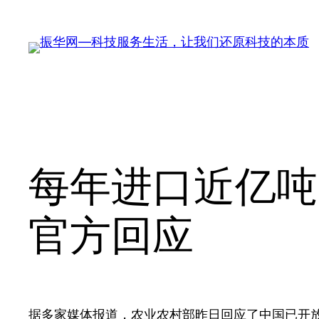
跳
至
内
容
每年进口近亿吨
官方回应
据多家媒体报道，农业农村部昨日回应了中国已开