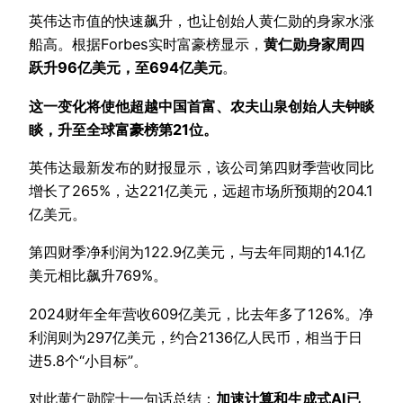
英伟达市值的快速飙升，也让创始人黄仁勋的身家水涨
船高。根据Forbes实时富豪榜显示，
黄仁勋身家周四
跃升96亿美元，至694亿美元
。
这一变化将使他超越中国首富、农夫山泉创始人夫钟睒
睒，升至全球富豪榜第21位。
英伟达最新发布的财报显示，该公司第四财季营收同比
增长了265%，达221亿美元，远超市场所预期的204.1
亿美元。
第四财季净利润为122.9亿美元，与去年同期的14.1亿
美元相比飙升769%。
2024财年全年营收609亿美元，比去年多了126%。净
利润则为297亿美元，约合2136亿人民币，相当于日
进5.8个“小目标”。
对此黄仁勋院士一句话总结：
加速计算和生成式AI已