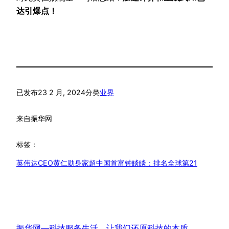
达引爆点！
已发布
23 2 月, 2024
分类
业界
来自
振华网
标签：
英伟达CEO黄仁勋身家超中国首富钟睒睒：排名全球第21
振华网—科技服务生活，让我们还原科技的本质