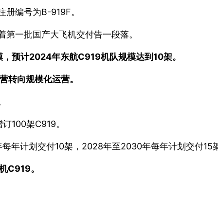
册编号为B-919F。
味着第一批国产大飞机交付告一段落。
预计2024年东航C919机队规模达到10架。
运营转向规模化运营。
。
100架C919。
年每年计划交付10架，2028年至2030年每年计划交付15
C919。