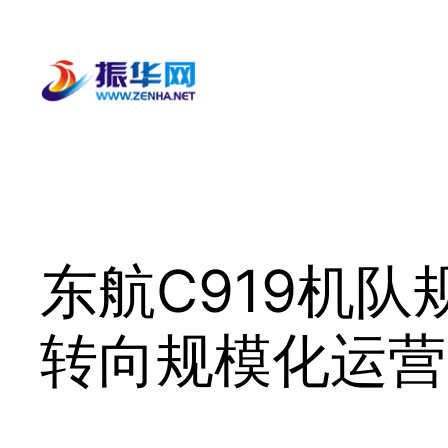
跳
至
内
容
东航C919机
转向规模化运营