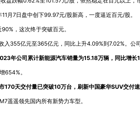
收盘跌幅0.62%至101.57元/股，依然稳定在百元以上，
1月7日盘中创下99.97元/股新高，一度逼近百元/股。
90%，这次终于突破百元。
入355亿元至365亿元，同比上升4.09%到7.02%。
2023年公司累计新能源汽车销量为15.18万辆，同比增长1
增654%。
市170天交付量已突破10万台，刷新中国豪华SUV交付
界M7遥遥领先国内所有新势力车型。