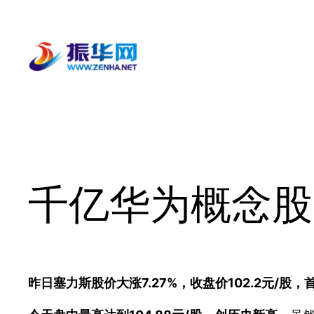
跳
至
内
容
千亿华为概念股
昨日塞力斯股价大涨7.27%，收盘价102.2元/股，