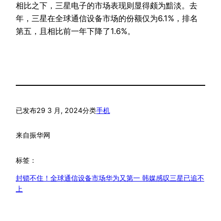
相比之下，三星电子的市场表现则显得颇为黯淡。去
年，三星在全球通信设备市场的份额仅为6.1%，排名
第五，且相比前一年下降了1.6%。
已发布
29 3 月, 2024
分类
手机
来自
振华网
标签：
封锁不住！全球通信设备市场华为又第一 韩媒感叹三星已追不
上