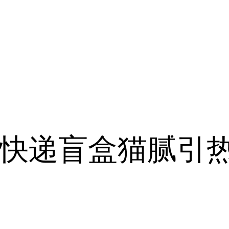
快递盲盒猫腻引