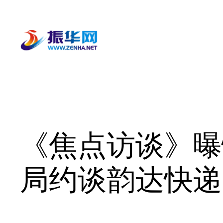
跳
至
内
容
《焦点访谈》曝
局约谈韵达快递