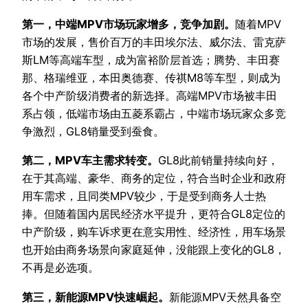
第一，中端MPV市场玩家增多，竞争加剧。
随着MPV
市场的发展，售价百万的丰田埃尔法、威尔法、雷克萨
斯LM等高端车型，成为富裕阶层首选；腾势、丰田赛
那、格瑞维亚，本田奥德赛、传祺M8等车型，则成为
各个中产阶级消费者的新选择。高端MPV市场被丰田
系占领，低端市场由五菱系霸占，中端市场玩家众多竞
争激烈，GL8销量受到蚕食。
第二，MPV车主需求转变。
GL8此前销量持续向好，
在于其高端、豪华、商务的定位，符合当时企业和政府
用车需求，且同类MPV较少，于是受到商务人士热
捧。但随着国内居民经济水平提升，更符合GL8定位的
中产阶级，购车诉求更在意实用性、经济性，用车场景
也开始由商务场景向家庭延伸，没能跟上变化的GL8，
不再是必选项。
第三，新能源MPV快速崛起。
新能源MPV天然具备空