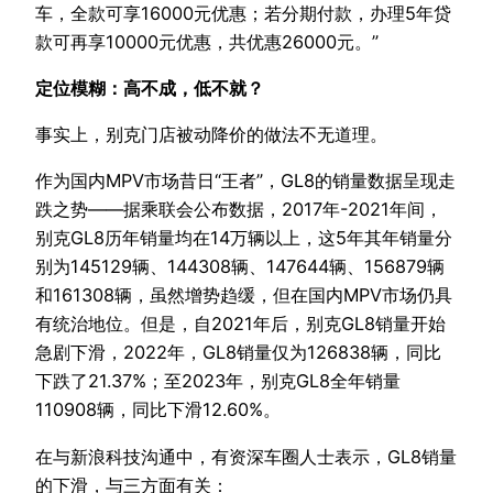
车，全款可享16000元优惠；若分期付款，办理5年贷
款可再享10000元优惠，共优惠26000元。”
定位模糊：高不成，低不就？
事实上，别克门店被动降价的做法不无道理。
作为国内MPV市场昔日“王者”，GL8的销量数据呈现走
跌之势——据乘联会公布数据，2017年-2021年间，
别克GL8历年销量均在14万辆以上，这5年其年销量分
别为145129辆、144308辆、147644辆、156879辆
和161308辆，虽然增势趋缓，但在国内MPV市场仍具
有统治地位。但是，自2021年后，别克GL8销量开始
急剧下滑，2022年，GL8销量仅为126838辆，同比
下跌了21.37%；至2023年，别克GL8全年销量
110908辆，同比下滑12.60%。
在与新浪科技沟通中，有资深车圈人士表示，GL8销量
的下滑，与三方面有关：