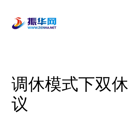
跳
至
内
容
调休模式下双休
议