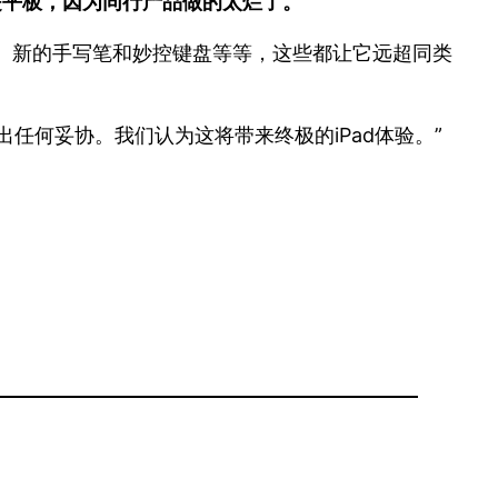
不能说是平板，因为同行产品做的太烂了。
续航、新的手写笔和妙控键盘等等，这些都让它远超同类
做出任何妥协。我们认为这将带来终极的iPad体验。”