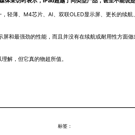
wiak接受媒体采访时表示，iPad超越了同类型产品，甚至
一，轻薄、M4芯片、AI、双联OLED显示屏、更长的
的最佳显示屏和最强劲的性能，而且并没有在续航或耐用性方面
以理解，但它真的物超所值。
标签：