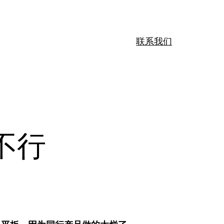
联系我们
不行