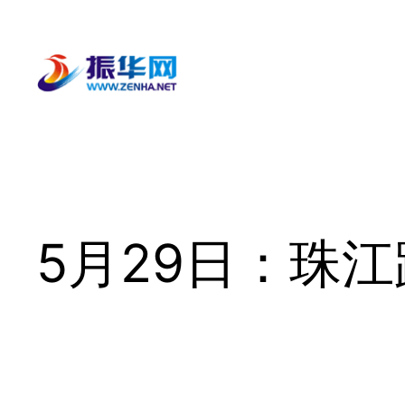
跳
至
内
容
5月29日：珠