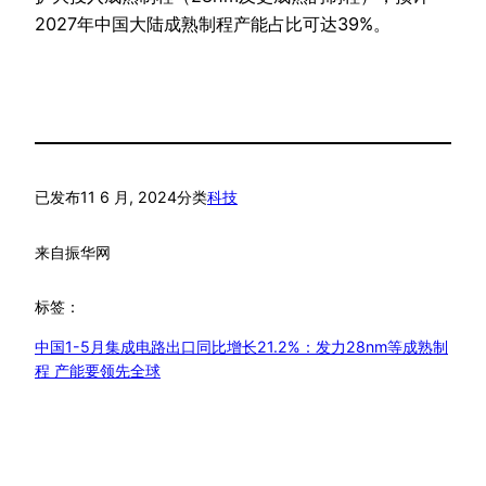
2027年中国大陆成熟制程产能占比可达39%。
已发布
11 6 月, 2024
分类
科技
来自
振华网
标签：
中国1-5月集成电路出口同比增长21.2%：发力28nm等成熟制
程 产能要领先全球