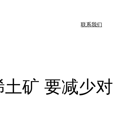
联系我们
稀土矿 要减少对