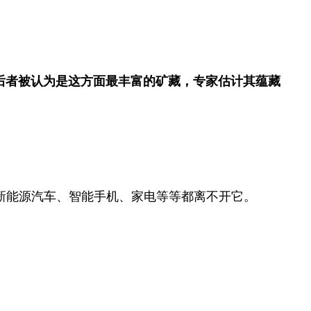
后者被认为是这方面最丰富的矿藏，专家估计其蕴藏
新能源汽车、智能手机、家电等等都离不开它。