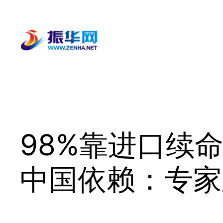
跳
至
内
容
98%靠进口续
中国依赖：专家