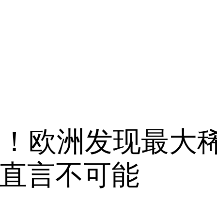
命！欧洲发现最大
直言不可能