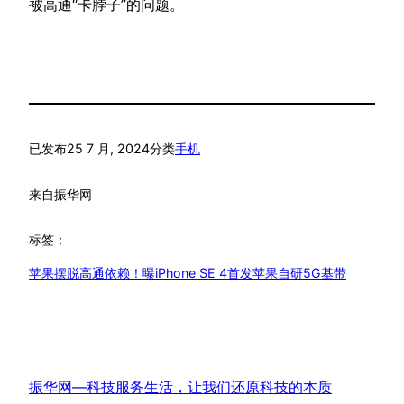
被高通“卡脖子”的问题。
已发布
25 7 月, 2024
分类
手机
来自
振华网
标签：
苹果摆脱高通依赖！曝iPhone SE 4首发苹果自研5G基带
振华网—科技服务生活，让我们还原科技的本质