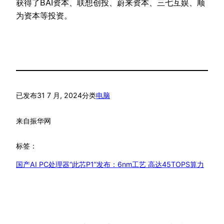
获得了BAI资本、联想创投、蔚来资本、三七互娱、顺
为资本等投资。
已发布
31 7 月, 2024
分类
电脑
来自
振华网
标签：
国产AI PC处理器“此芯P1”发布：6nm工艺 高达45TOPS算力