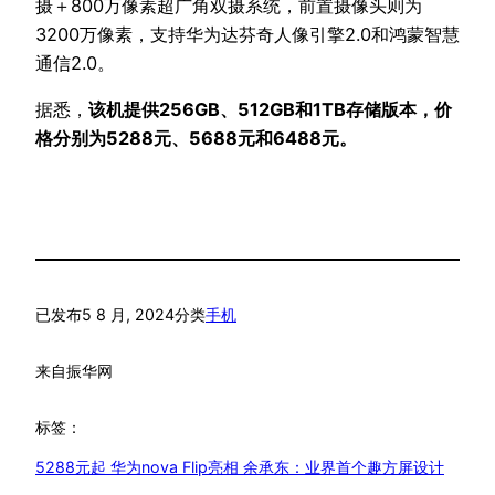
摄＋800万像素超广角双摄系统，前置摄像头则为
3200万像素，支持华为达芬奇人像引擎2.0和鸿蒙智慧
通信2.0。
据悉，
该机提供256GB、512GB和1TB存储版本，价
格分别为5288元、5688元和6488元。
已发布
5 8 月, 2024
分类
手机
来自
振华网
标签：
5288元起 华为nova Flip亮相 余承东：业界首个趣方屏设计