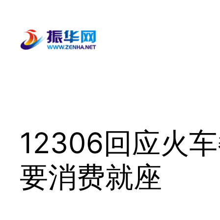
跳
至
内
容
12306回应
要消费就座