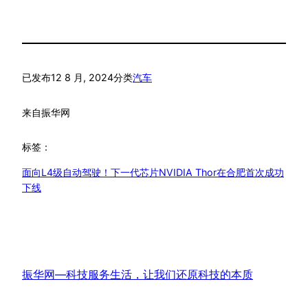
已发布
12 8 月, 2024
分类
汽车
来自
振华网
标签：
面向L4级自动驾驶！下一代芯片NVIDIA Thor在合肥首次成功
下线
振华网—科技服务生活，让我们还原科技的本质