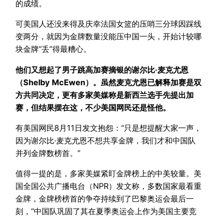
的成绩。
可美国人还没来得及庆幸法国女篮的压哨三分球因踩线
变两分，就因为金牌数量没能压中国一头，开始计较哪
块金牌“丢”得最糟心。
他们又想起了男子跳高加赛摘银的谢尔比·麦克尤恩
（Shelby McEwen）。虽然麦克尤恩已解释加赛是双
方共同决定，更有多家美媒称是新西兰选手先提出加
赛，但结果摆在这，不少美国网民还是怪他。
有美国网民8月11日发文抱怨：“只是想提醒大家一声，
因为谢尔比·麦克尤恩不想共享金牌，我们才和中国队
并列金牌数榜首。”
值得一提的是，多家美媒紧盯金牌榜上的中美较量。美
国全国公共广播电台（NPR）发文称，多数国家最看重
金牌，金牌榜榜首的争夺持续到了巴黎奥运会最后一
刻，“中国队巩固了其在夏季奥运会上作为美国主要竞