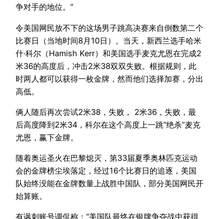
争对手的地位。”
令美国网民放不下的这场男子跳高决赛来自倒数第二个
比赛日（当地时间8月10日）。当天，新西兰选手哈米
什·科尔（Hamish Kerr）和美国选手麦克尤恩在完成2
米36的高度后，冲击2米38双双失败。根据规则，此
时两人都可以获得一枚金牌，然而他们选择加赛，分出
高低。
俩人随后再次尝试2米38，失败， 2米36，失败，最
后高度降到2米34，科尔在这个高度上一跳“绝杀”麦克
尤恩，赢下金牌。
随着奥运圣火在巴黎熄灭，第33届夏季奥林匹克运动
会的金牌榜尘埃落定，经过16个比赛日的追逐，美国
队始终没能在金牌数量上战胜中国队，部分美国网民开
始算账。
有讽刺账号调侃称：“美国队最终在银牌争夺战中获得