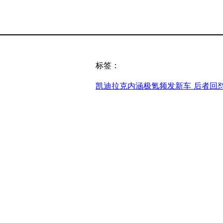
标签：
凯迪拉克内涵极氪频发新车 后者回