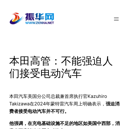
跳
至
内
容
本田高管：不能强迫人
们接受电动汽车
本田汽车美国分公司总裁兼首席执行官Kazuhiro
Takizawa在2024年蒙特雷汽车周上明确表示，
强迫消
费者接受电动汽车并不可行。
他强调，在充电基础设施不足的地区如美国中西部，消