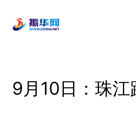
跳
至
内
容
9月10日：珠