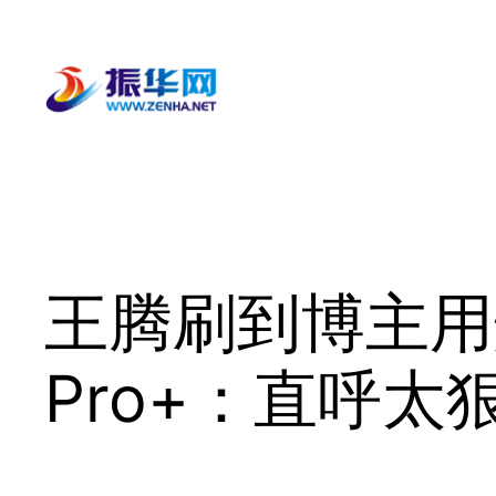
跳
至
内
容
王腾刷到博主用炮仗
Pro+：直呼太