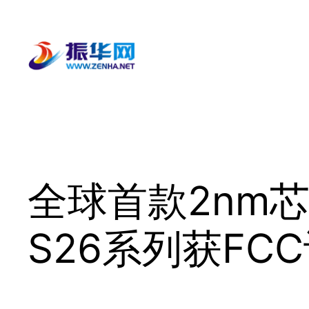
跳
至
内
容
全球首款2nm芯
S26系列获FC