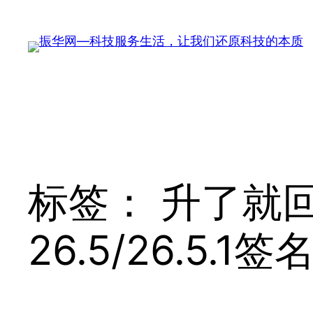
跳
至
内
容
标签：
升了就回
26.5/26.5.1