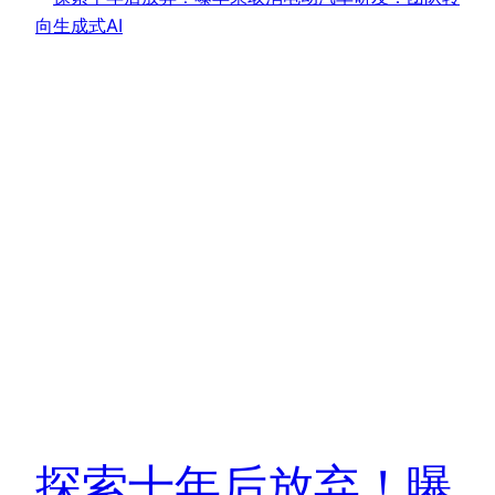
探索十年后放弃！曝