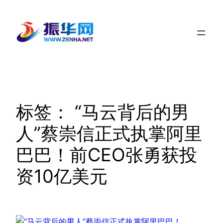
跳
至
内
容
标签：
“马云背后的男
人”蔡崇信正式执掌阿里
巴巴！前CEO张勇获投
资10亿美元