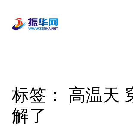
跳
至
内
容
标签：
高温天 
解了