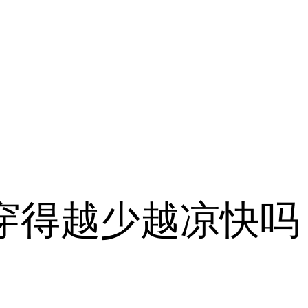
穿得越少越凉快吗